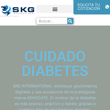
SOLICITA TU
COTIZACIÓN
Noticias de SKG INTERNATIONAL GROUP
Laboratorios Amigos
Glucómetro Digital
CUIDADO
DIABETES
SKG INTERNATIONAL distribuye glucómetros
digitales y sus accesorios de la prestigiosa
marca ADVOCATE. El control de la diabetes
es más preciso, práctico y barato gracias a
nuestros kits de glucómetros digitales.