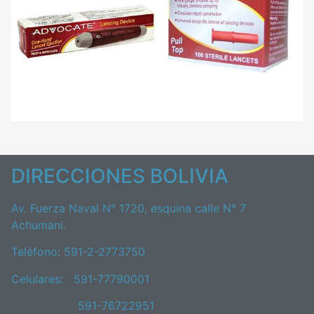
DIRECCIONES BOLIVIA
Av. Fuerza Naval N° 1720, esquina calle N° 7
Achumani.
Teléfono: 591-2-2773750
Celulares: 591-77790001
591-76722951