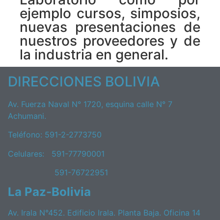
ejemplo cursos, simposios,
nuevas presentaciones de
nuestros proveedores y de
la industria en general.
DIRECCIONES BOLIVIA
Av. Fuerza Naval N° 1720, esquina calle N° 7
Achumani.
Teléfono: 591-2-2773750
Celulares: 591-77790001
591-76722951
La Paz-Bolivia
Av. Irala N°452. Edificio Irala. Planta Baja. Oficina 14