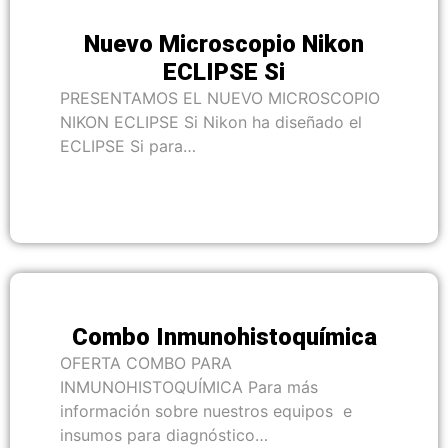
Nuevo Microscopio Nikon
ECLIPSE Si
PRESENTAMOS EL NUEVO MICROSCOPIO
NIKON ECLIPSE Si Nikon ha diseñado el
ECLIPSE Si para…
Combo Inmunohistoquímica
OFERTA COMBO PARA
INMUNOHISTOQUÍMICA Para más
información sobre nuestros equipos e
insumos para diagnóstico…