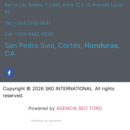
Barrio Los Andes, 7 Calle, entre 12 y 13 Avenida Local
#2
Tel: +504 2510-6641
Cel: +504 9442-8529
San Pedro Sula, Cortés,
Honduras
,
CA
Copyright © 2026 SKG INTERNATIONAL. All rights
reserved.
Powered by
AGENCIA SEO TORO
Materiales de Laboratorio